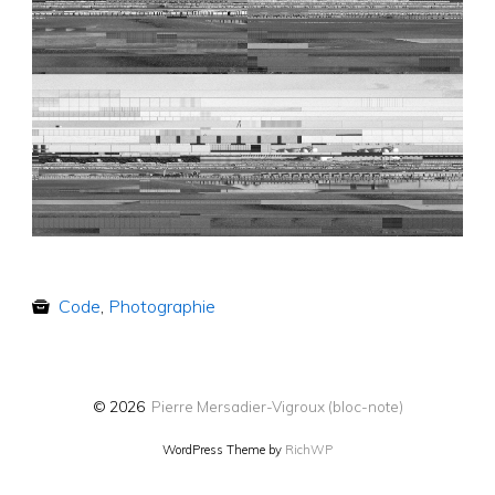
Code
,
Photographie
© 2026
Pierre Mersadier-Vigroux (bloc-note)
WordPress Theme by
RichWP