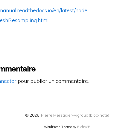
anual.readthedocs.io/en/latest/node-
eshResampling.html
ommentaire
nnecter
pour publier un commentaire.
© 2026
Pierre Mersadier-Vigroux (bloc-note)
WordPress Theme by
RichWP