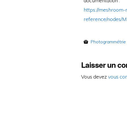
documentation :
https://meshroom-m
reference/nodes/M
Photogrammétrie
Laisser un c
Vous devez
vous co