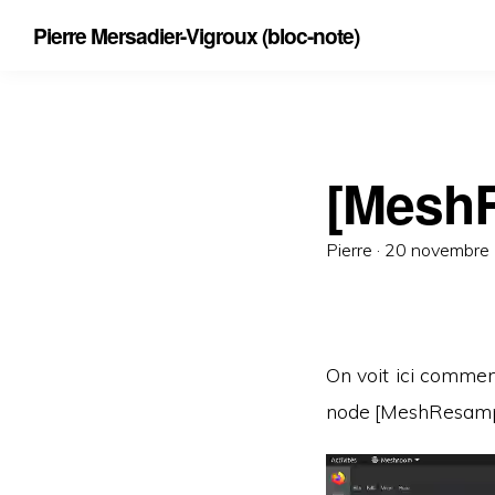
Pierre Mersadier-Vigroux (bloc-note)
[Mesh
Posted
Pierre ·
20 novembre
on
On voit ici commen
node [MeshResample