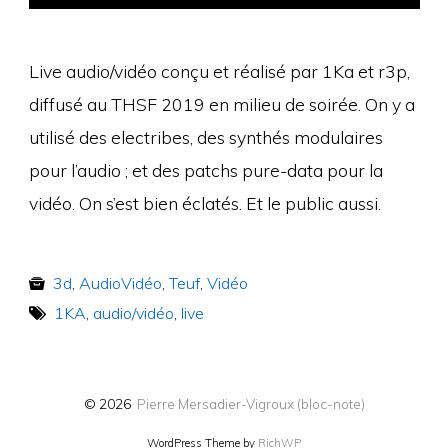
Live audio/vidéo conçu et réalisé par 1Ka et r3p,
diffusé au THSF 2019 en milieu de soirée. On y a
utilisé des electribes, des synthés modulaires
pour l’audio ; et des patchs pure-data pour la
vidéo. On s’est bien éclatés. Et le public aussi.
3d
,
AudioVidéo
,
Teuf
,
Vidéo
1KA
,
audio/vidéo
,
live
© 2026
Pierre Mersadier-Vigroux (bloc-note)
WordPress Theme by
RichWP